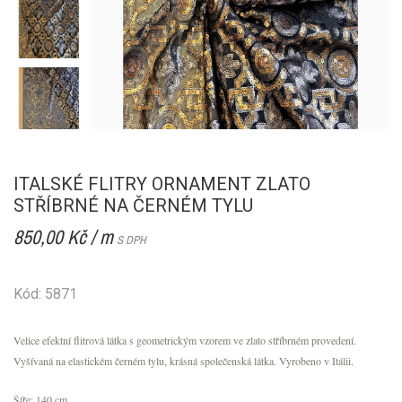
ITALSKÉ FLITRY ORNAMENT ZLATO
STŘÍBRNÉ NA ČERNÉM TYLU
850,00 Kč / m
S DPH
Kód: 5871
Velice efektní flitrová látka s geometrickým vzorem ve zlato stříbrném provedení.
Vyšívaná na elastickém černém tylu, krásná společenská látka. Vyrobeno v Itálii.
Šíře: 140 cm