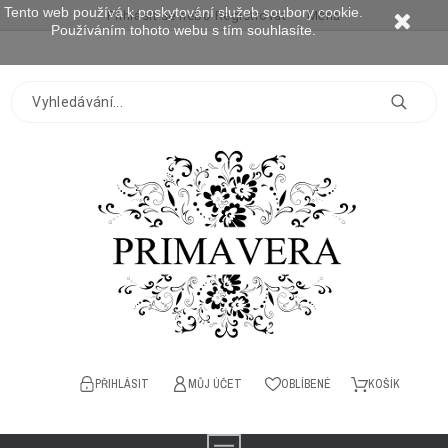
Tento web používá k poskytování služeb soubory cookie.
Přihlásit se
nebo
Registrovat
Měna
Používáním tohoto webu s tím souhlasíte.
PŘIHLÁSIT
MŮJ ÚČET
OBLÍBENÉ
KOŠÍK