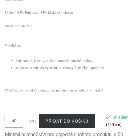
Složení: 65% Polyester, 35% Metalické vlákna
Váha: 290 GR/M2
Vhodná na:
šaty, sukně, halenky, večerní modely, taneční modely
aplikace na šaty, do výstřihu, na rukávy, kapsičky a podobně
POZOR: toto zboží stříháme z role na míru - nelze tedy proto vrátit!
Skladem
PŘIDAT DO KOŠÍKU
cm
(440 cm)
Minimální množství pro objednání tohoto produktu je 50.